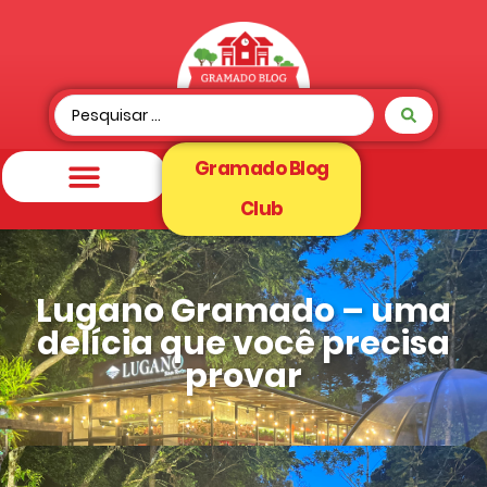
Gramado Blog
Club
Lugano Gramado – uma
delícia que você precisa
provar