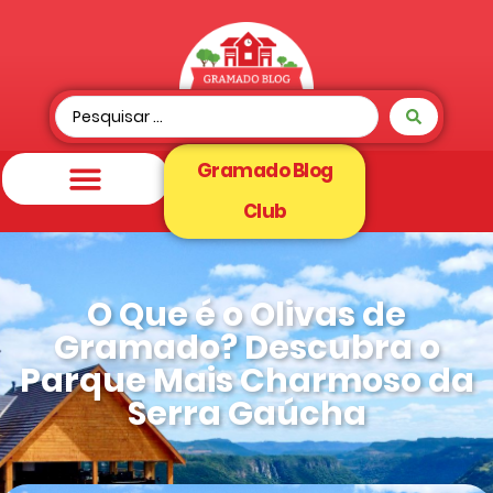
Gramado Blog
Club
O Que é o Olivas de
Gramado? Descubra o
Parque Mais Charmoso da
Serra Gaúcha