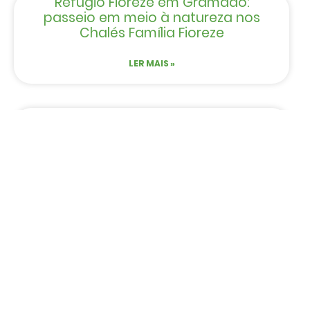
Refúgio Fioreze em Gramado:
passeio em meio à natureza nos
Chalés Família Fioreze
LER MAIS »
Varanda Boutique Hotel Gramado:
um refúgio romântico entre
bosque e sofisticação
LER MAIS »
EVENTOS