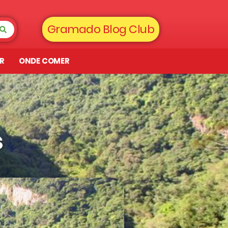
Gramado Blog Club
AR
ONDE COMER
s