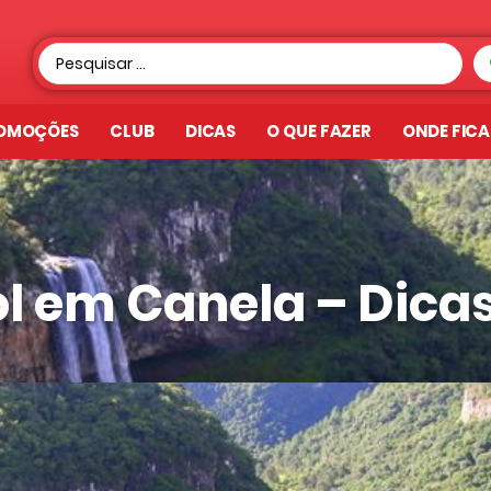
OMOÇÕES
CLUB
DICAS
O QUE FAZER
ONDE FIC
l em Canela – Dica