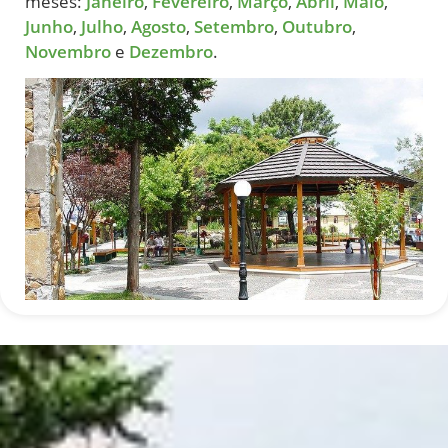
meses:
Janeiro
,
Fevereiro
,
Março
,
Abril
,
Maio
,
Junho
,
Julho
,
Agosto
,
Setembro
,
Outubro
,
Novembro
e
Dezembro
.