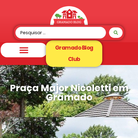
Gramado Blog
Club
Praça Major Nicoletti em
Gramado