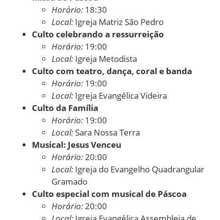
Horário:
18:30
Local:
Igreja Matriz São Pedro
Culto celebrando a ressurreição
Horário:
19:00
Local:
Igreja Metodista
Culto com teatro, dança, coral e banda
Horário:
19:00
Local:
Igreja Evangélica Videira
Culto da Família
Horário:
19:00
Local:
Sara Nossa Terra
Musical: Jesus Venceu
Horário:
20:00
Local:
Igreja do Evangelho Quadrangular
Gramado
Culto especial com musical de Páscoa
Horário:
20:00
Local:
Igreja Evangélica Assembleia de