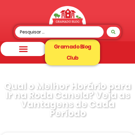
Gramado Blog
Club
Qual o Melhor Horário para
Ir na Roda Canela? Veja as
Vantagens de Cada
Período