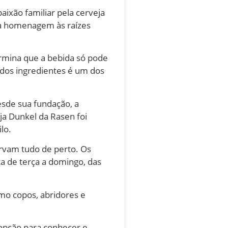
ixão familiar pela cerveja
ma homenagem às raízes
ermina que a bebida só pode
 dos ingredientes é um dos
esde sua fundação, a
ja Dunkel da Rasen foi
lo.
ervam tudo de perto. Os
ta de terça a domingo, das
omo copos, abridores e
 opção para conhecer e