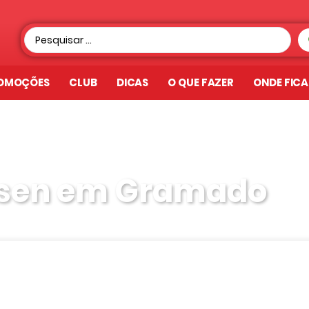
OMOÇÕES
CLUB
DICAS
O QUE FAZER
ONDE FIC
aisen em Gramado