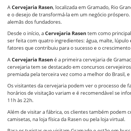
A
Cervejaria Rasen
, localizada em Gramado, Rio Gran
e o desejo de transformá-la em um negócio próspero
alemãs dos fundadores.
Desde o início, a
Cervejaria Rasen
tem como principal
ser feita com quatro ingredientes: água, malte, lúpul
fatores que contribuiu para o sucesso e o crescimento 
A
Cervejaria Rasen
é a primeira cervejaria de Gramad
cervejaria tem se destacado em concursos cervejeiros
premiada pela terceira vez como a melhor do Brasil, e a
Os visitantes da cervejaria podem ver o processo de 
horários de visitação variam e é recomendável se infor
11h às 22h.
Além de visitar a fábrica, os clientes também podem c
camisetas, na loja física da Rasen ou pela loja virtual.
Para os turistas que visitam Gramado e estão em busc