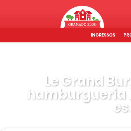
INGRESSOS
PR
Le Grand Bu
hamburgueria 
es