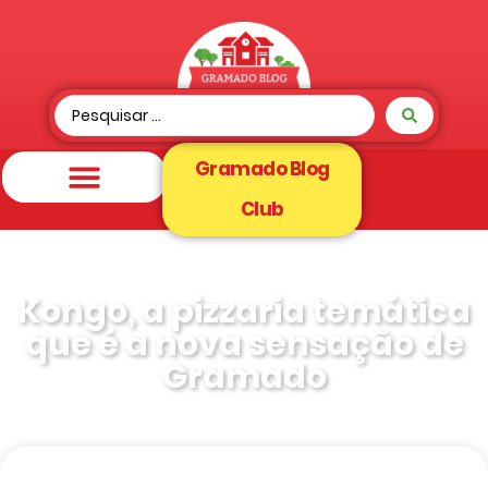
Gramado Blog
Club
Kongo, a pizzaria temática
que é a nova sensação de
Gramado