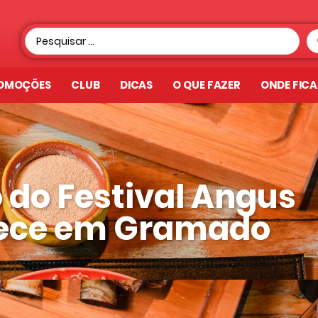
OMOÇÕES
CLUB
DICAS
O QUE FAZER
ONDE FIC
 do Festival Angus
ece em Gramado