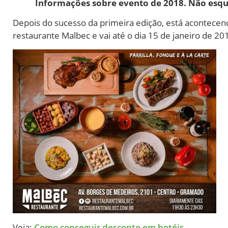
Informações sobre evento de 2018. Não esqu
Depois do sucesso da primeira edição, está acontecen
restaurante Malbec e vai até o dia 15 de janeiro de 20
Veja:
Como conseguir desconto em hotéis