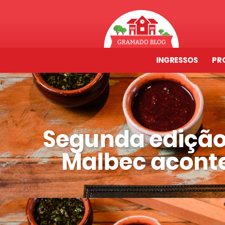
INGRESSOS
PR
Segunda edição
Malbec acont