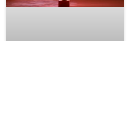
Festival de Cinema de Gramado
2025 acontece de 13 a 23 de
agosto: saiba tudo
LER MAIS »