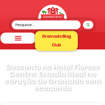
Gramado Blog
Club
Desconto no Hotel Fioreze
Centro: Estadia ideal no
coração de Gramado com
economia