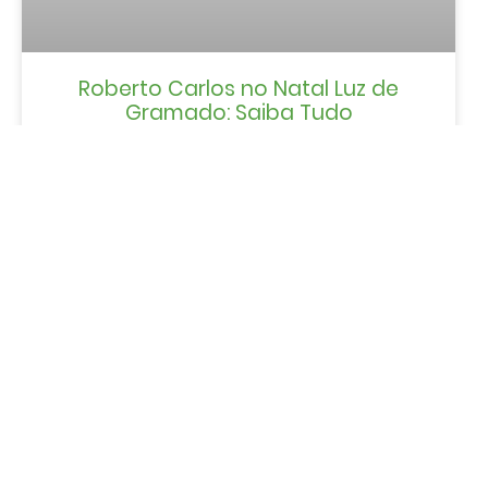
Roberto Carlos no Natal Luz de
Gramado: Saiba Tudo
LER MAIS »
Gaby Modas chega a Gramado
com moda acessível a partir de R$
19,99
LER MAIS »