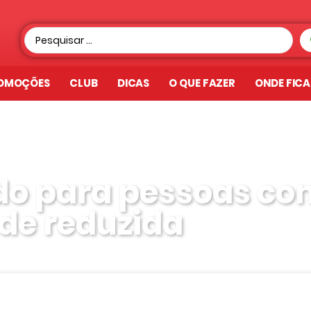
OMOÇÕES
CLUB
DICAS
O QUE FAZER
ONDE FIC
do para pessoas co
de reduzida