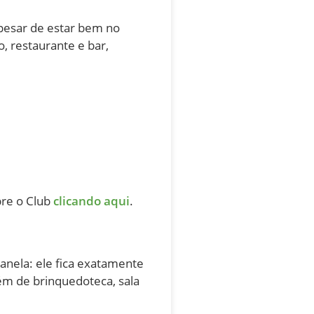
apesar de estar bem no
, restaurante e bar,
bre o Club
clicando aqui
.
nela: ele fica exatamente
ém de brinquedoteca, sala