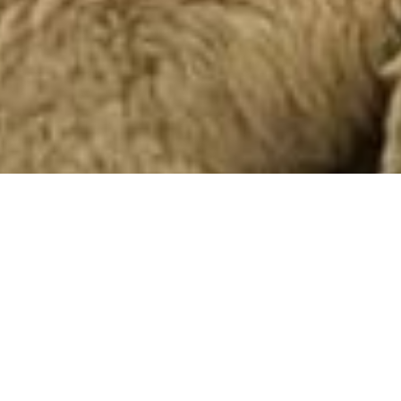
RELACIONADO
Vivares Pousada Boutique
Gramado: uma hospedagem
romântica perto da Rua Coberta
LER MAIS »