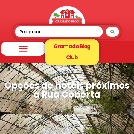
Gramado Blog
Club
Opções de hotéis próximos
à Rua Coberta