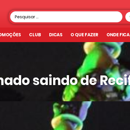
OMOÇÕES
CLUB
DICAS
O QUE FAZER
ONDE FIC
ado saindo de Reci