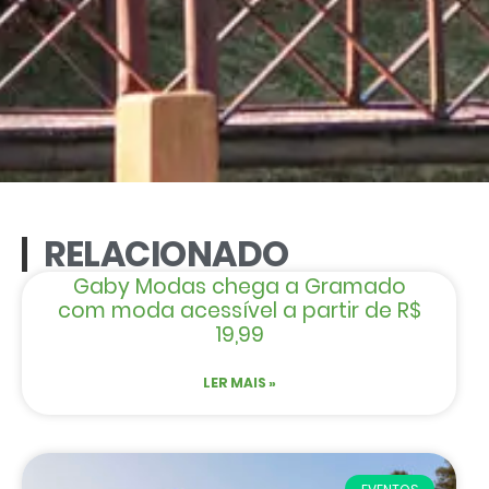
RELACIONADO
Gaby Modas chega a Gramado
com moda acessível a partir de R$
19,99
LER MAIS »