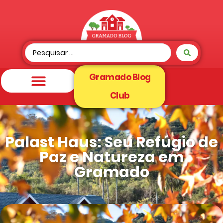
Gramado Blog
Club
Palast Haus: Seu Refúgio de
Paz e Natureza em
Gramado