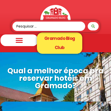
Gramado Blog
Club
Qual a melhor época pra
reservar hotéis em
Gramado?