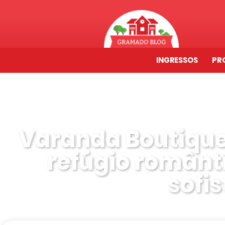
INGRESSOS
PR
Varanda Boutiqu
refúgio românt
sofi