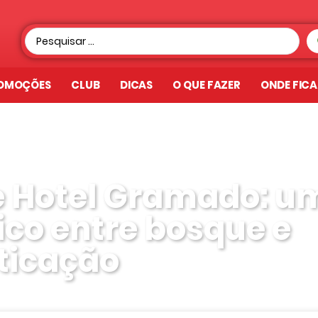
OMOÇÕES
CLUB
DICAS
O QUE FAZER
ONDE FIC
e Hotel Gramado: u
ico entre bosque e
sticação