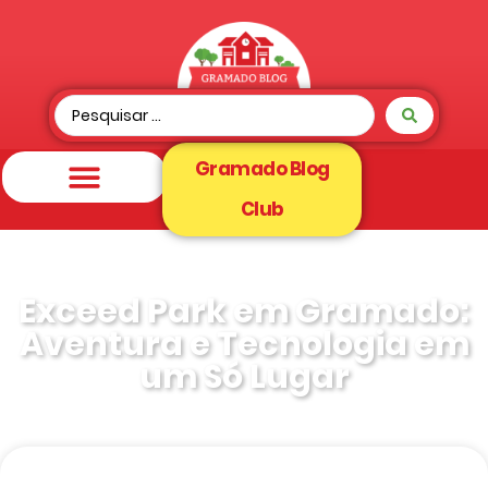
Gramado Blog
Club
Exceed Park em Gramado:
Aventura e Tecnologia em
um Só Lugar