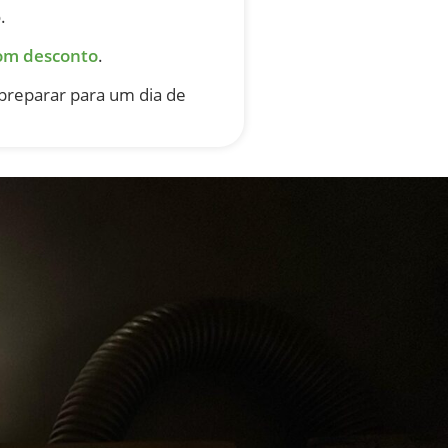
.
om desconto
.
 preparar para um dia de