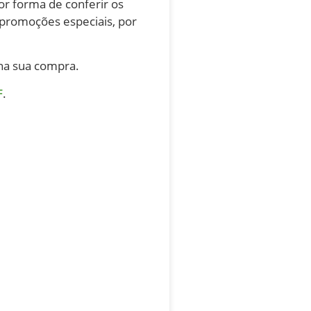
or forma de conferir os
 promoções especiais, por
a sua compra.
F
.