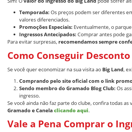
Sim! O
valor do ingresso do Big Land
pode sofrer al
Temporada:
Os preços podem ser diferentes 
valores diferenciados.
Promoções Especiais:
Eventualmente, o parque 
Ingressos Antecipados:
Comprar antes pode gara
Para evitar surpresas,
recomendamos sempre conferir
Como Conseguir Desconto 
Se você quer economizar na sua visita ao
Big Land
, e
Comprando pelo site oficial com o link promo
Sendo membro do Gramado Blog Club:
Os ass
ingresso.
Se você ainda não faz parte do clube, confira todas as
Gramado e Canela
clicando aqui
.
Vale a Pena Comprar o Ing