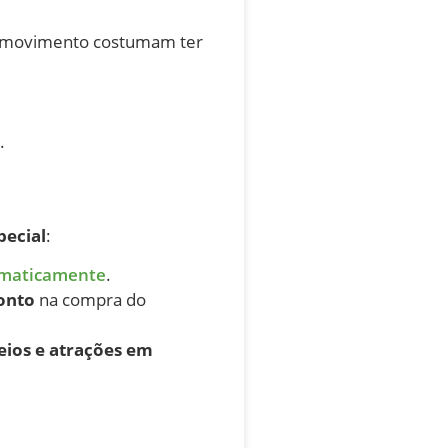
or movimento costumam ter
.
pecial
:
omaticamente
.
onto
na compra do
eios e atrações em