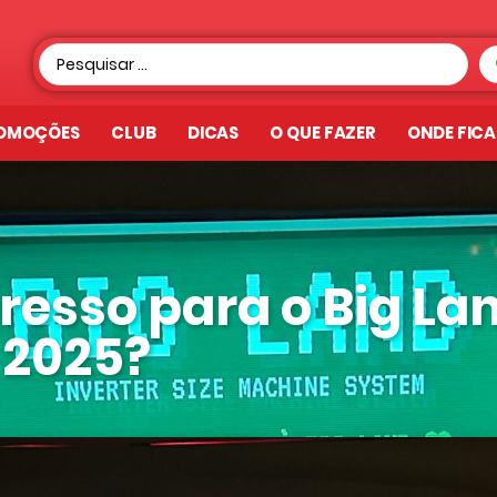
OMOÇÕES
CLUB
DICAS
O QUE FAZER
ONDE FIC
gresso para o Big La
2025?