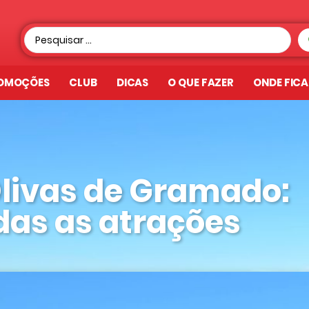
OMOÇÕES
CLUB
DICAS
O QUE FAZER
ONDE FIC
Olivas de Gramado:
das as atrações