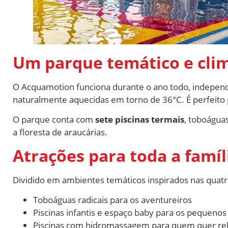
Um parque temático e cli
O Acquamotion funciona durante o ano todo, independ
naturalmente aquecidas em torno de 36°C. É perfeito p
O parque conta com
sete piscinas termais
, toboáguas
a floresta de araucárias.
Atrações para toda a famíl
Dividido em ambientes temáticos inspirados nas quat
Toboáguas radicais para os aventureiros
Piscinas infantis e espaço baby para os pequenos
Piscinas com hidromassagem para quem quer re