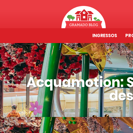
INGRESSOS
PR
Acquamotion: S
de