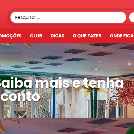
OMOÇÕES
CLUB
DICAS
O QUE FAZER
ONDE FIC
aiba mais e tenha
sconto