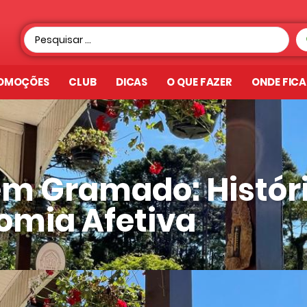
OMOÇÕES
CLUB
DICAS
O QUE FAZER
ONDE FIC
em Gramado: Histór
omia Afetiva