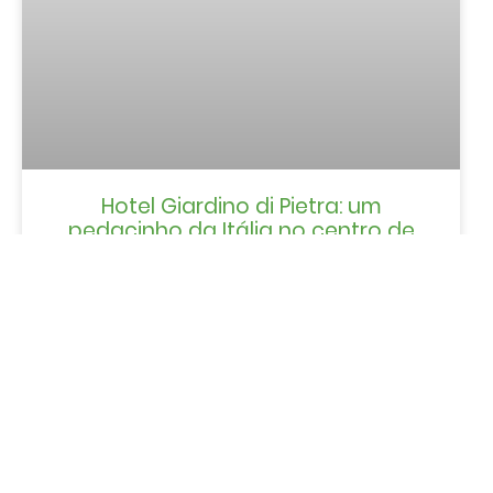
Hotel Giardino di Pietra: um
pedacinho da Itália no centro de
Gramado
LER MAIS »
Refúgio Fioreze em Gramado:
passeio em meio à natureza nos
Chalés Família Fioreze
LER MAIS »