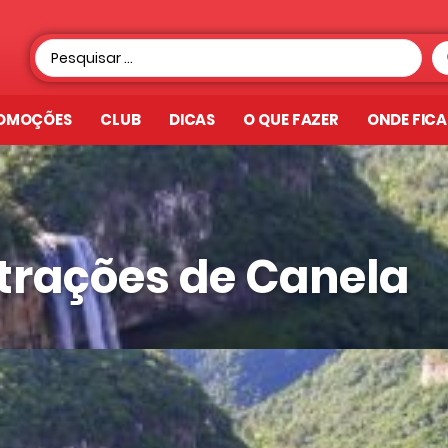
OMOÇÕES
CLUB
DICAS
O QUE FAZER
ONDE FIC
trações de Canela