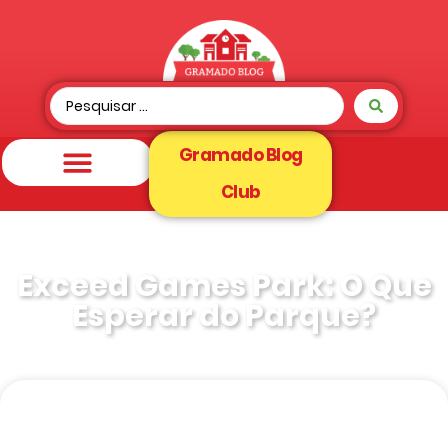
Gramado Blog
Club
Exceed Games Park: O Que
Esperar do Parque?