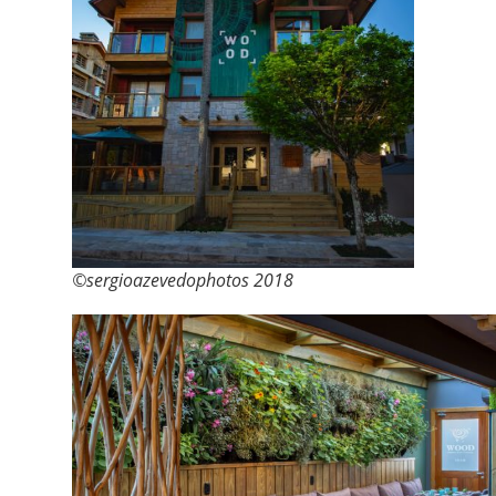
©sergioazevedophotos 2018