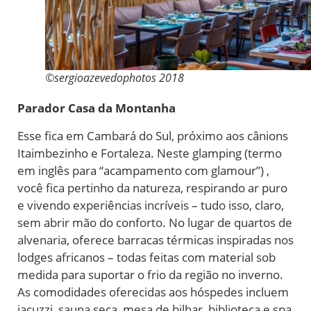
©sergioazevedophotos 2018
Parador Casa da Montanha
Esse fica em Cambará do Sul, próximo aos cânions
Itaimbezinho e Fortaleza. Neste glamping (termo
em inglês para “acampamento com glamour”) ,
você fica pertinho da natureza, respirando ar puro
e vivendo experiências incríveis – tudo isso, claro,
sem abrir mão do conforto. No lugar de quartos de
alvenaria, oferece barracas térmicas inspiradas nos
lodges africanos – todas feitas com material sob
medida para suportar o frio da região no inverno.
As comodidades oferecidas aos hóspedes incluem
jacuzzi, sauna seca, mesa de bilhar, biblioteca e spa