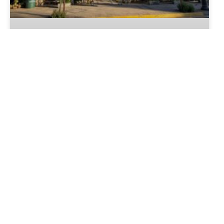
Hotel Giardino di Pietra: um
pedacinho da Itália no centro de
Gramado
LER MAIS »