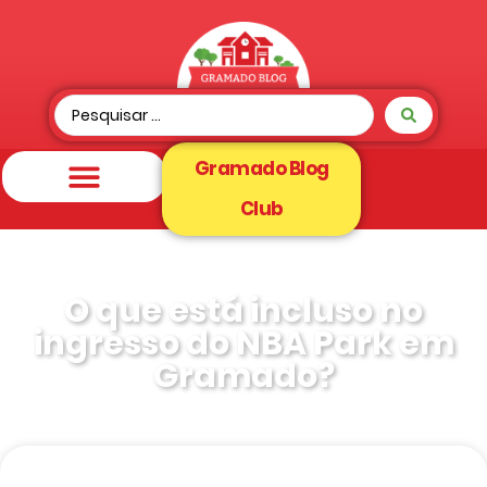
Gramado Blog
Club
O que está incluso no
ingresso do NBA Park em
Gramado?