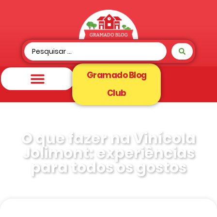
Gramado Blog
Club
O que fazer na Vinícola
Jolimont: experiências
para todos os gostos