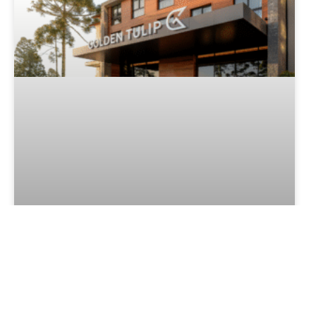
Golden Tulip Canela: o maior hotel
da cidade é lançado pela
Schwanck Empreendimentos
LER MAIS »