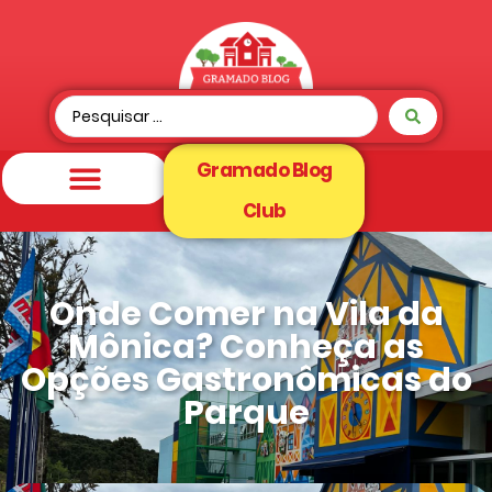
Gramado Blog
Club
Onde Comer na Vila da
Mônica? Conheça as
Opções Gastronômicas do
Parque