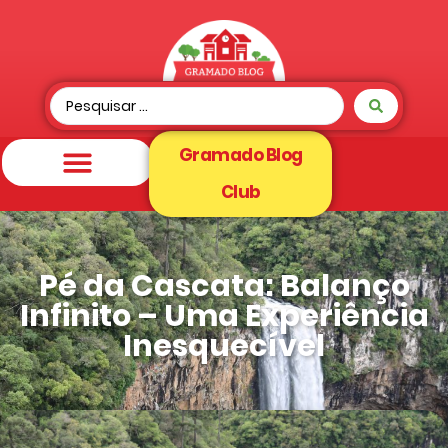
Gramado Blog
Club
Pé da Cascata: Balanço
Infinito – Uma Experiência
Inesquecível