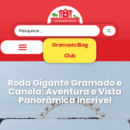
Gramado Blog
Club
Roda Gigante Gramado e
Canela: Aventura e Vista
Panorâmica Incrível