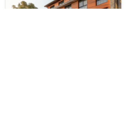
Golden Tulip Canela: o maior hotel
da cidade é lançado pela
Schwanck Empreendimentos