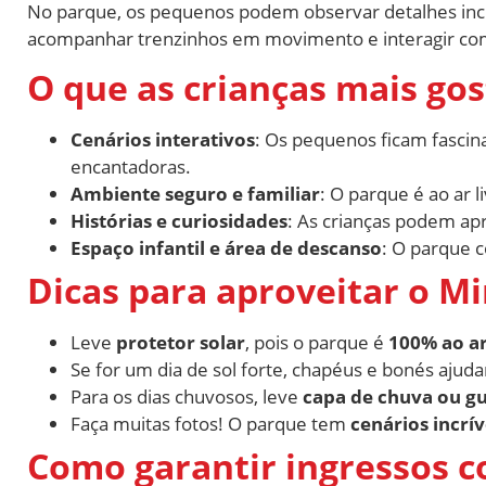
No parque, os pequenos podem observar detalhes incr
acompanhar trenzinhos em movimento e interagir co
O que as crianças mais g
Cenários interativos
: Os pequenos ficam fasci
encantadoras.
Ambiente seguro e familiar
: O parque é ao ar 
Histórias e curiosidades
: As crianças podem apr
Espaço infantil e área de descanso
: O parque c
Dicas para aproveitar o M
Leve
protetor solar
, pois o parque é
100% ao ar
Se for um dia de sol forte, chapéus e bonés aju
Para os dias chuvosos, leve
capa de chuva ou g
Faça muitas fotos! O parque tem
cenários incrív
Como garantir ingressos 