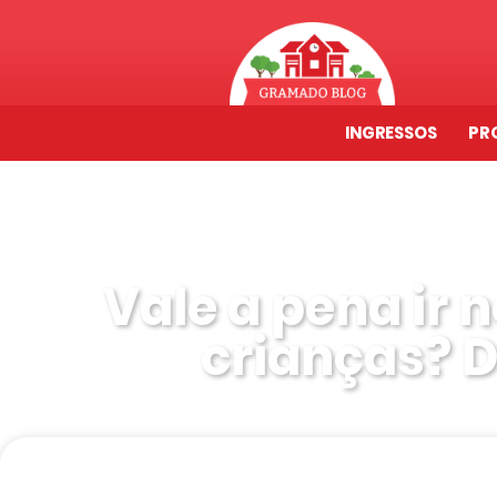
INGRESSOS
PR
Vale a pena ir
crianças? 