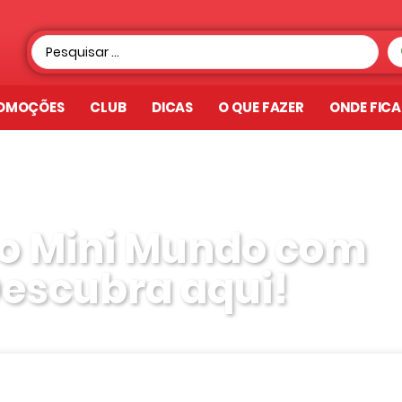
OMOÇÕES
CLUB
DICAS
O QUE FAZER
ONDE FIC
 no Mini Mundo com
Descubra aqui!