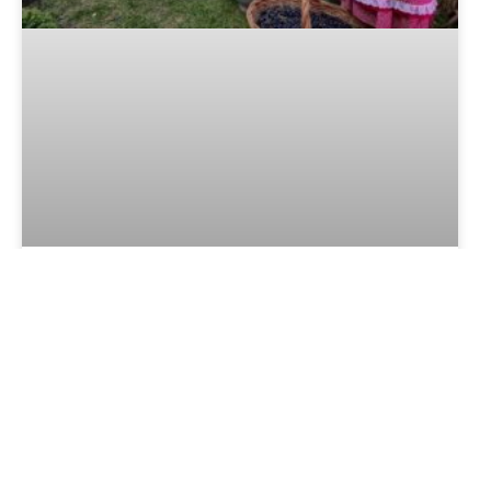
Vindima em Gramado 2026: tudo
sobre a celebração da colheita da
uva na Serra Gaúcha
LER MAIS »
DICAS