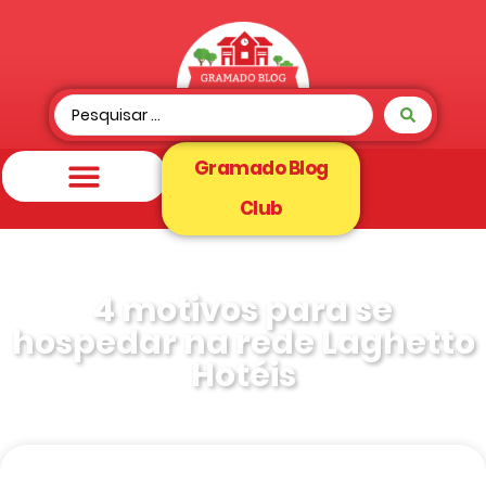
Gramado Blog
Club
4 motivos para se
hospedar na rede Laghetto
Hotéis