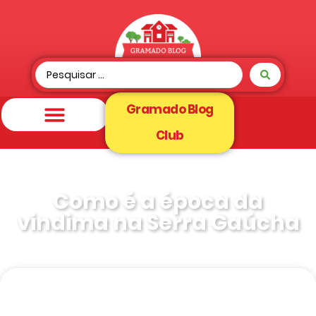
Gramado Blog
Club
Como é a época da
vindima na Serra Gaúcha