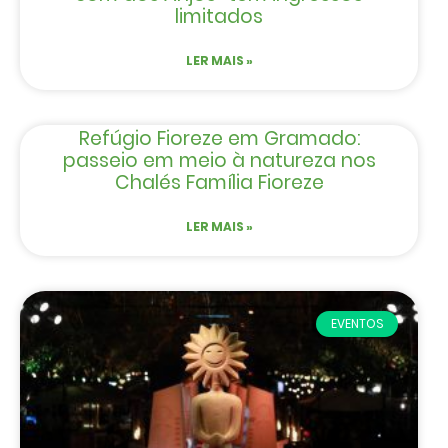
limitados
LER MAIS »
Refúgio Fioreze em Gramado:
passeio em meio à natureza nos
Chalés Família Fioreze
LER MAIS »
EVENTOS