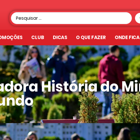
OMOÇÕES
CLUB
DICAS
O QUE FAZER
ONDE FIC
dora História do Mi
undo