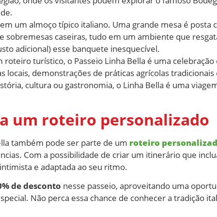
 região, onde os visitantes podem explorar o famoso Bode
ade.
em um almoço típico italiano. Uma grande mesa é posta c
s e sobremesas caseiras, tudo em um ambiente que resgata 
sto adicional) esse banquete inesquecível.
roteiro turístico, o Passeio Linha Bella é uma celebração d
 locais, demonstrações de práticas agrícolas tradicionais e
stória, cultura ou gastronomia, o Linha Bella é uma viag
a um roteiro personalizado
Bella também pode ser parte de um
roteiro personaliza
ias. Com a possibilidade de criar um itinerário que inclua
ntimista e adaptada ao seu ritmo.
0% de desconto
nesse passeio, aproveitando uma oportu
special. Não perca essa chance de conhecer a tradição it