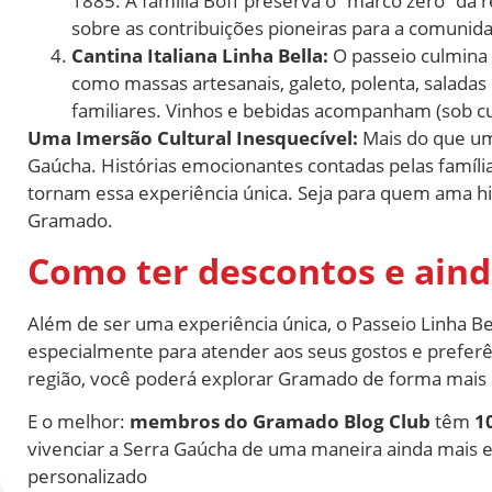
1885. A família Boff preserva o “marco zero” da
sobre as contribuições pioneiras para a comunid
Cantina Italiana Linha Bella:
O passeio culmina 
como massas artesanais, galeto, polenta, salada
familiares. Vinhos e bebidas acompanham (sob cu
Uma Imersão Cultural Inesquecível:
Mais do que um 
Gaúcha. Histórias emocionantes contadas pelas famílias
tornam essa experiência única. Seja para quem ama hi
Gramado.
Como ter descontos e aind
Além de ser uma experiência única, o Passeio Linha 
especialmente para atender aos seus gostos e preferênc
região, você poderá explorar Gramado de forma mais i
E o melhor:
membros do Gramado Blog Club
têm
1
vivenciar a Serra Gaúcha de uma maneira ainda mais e
personalizado