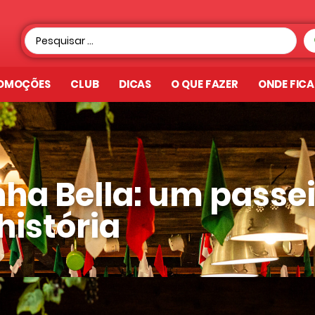
OMOÇÕES
CLUB
DICAS
O QUE FAZER
ONDE FIC
nha Bella: um passe
história