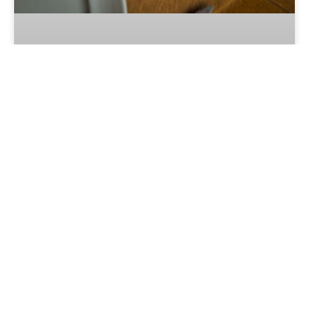
Il Piacere: tradição, excelência e
sabor no coração de Gramado
LER MAIS »
Refúgio Fioreze em Gramado:
passeio em meio à natureza nos
Chalés Família Fioreze