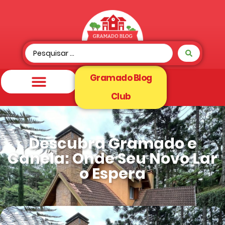
Gramado Blog
Club
Descubra Gramado e
Canela: Onde Seu Novo Lar
o Espera