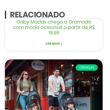
RELACIONADO
Gaby Modas chega a Gramado
com moda acessível a partir de R$
19,99
LER MAIS »
CRIANÇAS