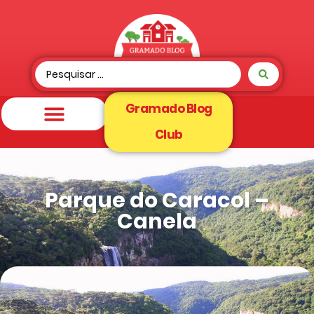
Gramado Blog
Club
Parque do Caracol –
Canela