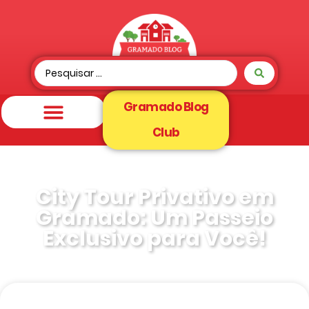
Gramado Blog
Club
City Tour Privativo em
Gramado: Um Passeio
Exclusivo para Você!