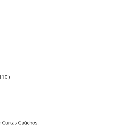
110’)
e Curtas Gaúchos.