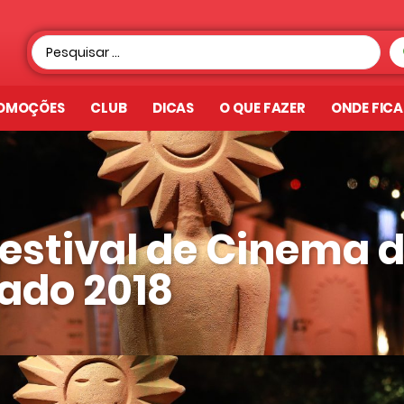
OMOÇÕES
CLUB
DICAS
O QUE FAZER
ONDE FIC
estival de Cinema 
do 2018