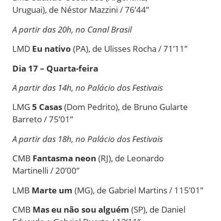
Uruguai),
de
Néstor Mazzini / 76’44”
A partir das 20h, no Canal Brasil
LMD
Eu nativo
(PA),
de
Ulisses Rocha / 71’11”
Dia 17 – Quarta-feira
A partir das 14h, no Palácio dos Festivais
LMG
5 Casas
(Dom Pedrito),
de
Bruno Gularte
Barreto / 75’01”
A partir das 18h, no Palácio dos Festivais
CMB
Fantasma neon
(RJ),
de
Leonardo
Martinelli / 20’00”
LMB
Marte um
(MG),
de
Gabriel Martins / 115’01”
CMB
Mas eu não sou alguém
(SP),
de
Daniel