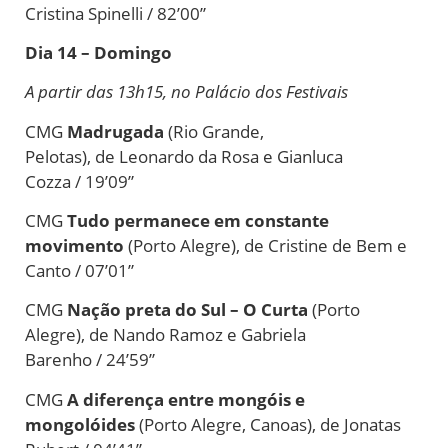
Cristina Spinelli / 82’00”
Dia 14 – Domingo
A partir das 13h15, no Palácio dos Festivais
CMG
Madrugada
(Rio Grande,
Pelotas),
de
Leonardo da Rosa e Gianluca
Cozza / 19’09”
CMG
Tudo permanece em constante
movimento
(Porto Alegre),
de
Cristine
de
Bem e
Canto / 07’01”
CMG
Nação preta do Sul – O Curta
(Porto
Alegre),
de
Nando Ramoz e Gabriela
Barenho / 24’59”
CMG
A diferença entre mongóis e
mongolóides
(Porto Alegre, Canoas),
de
Jonatas