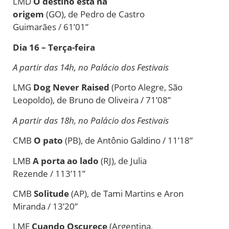
LMD
O
de
stino está na
origem
(GO),
de
Pedro
de
Castro
Guimarães / 61’01”
Dia 16 – Terça-feira
A partir das 14h, no Palácio dos Festivais
LMG
Dog Never Raised
(Porto Alegre, São
Leopoldo),
de
Bruno
de
Oliveira / 71’08”
A partir das 18h, no Palácio dos Festivais
CMB
O pato
(PB),
de
Antônio Galdino / 11’18”
LMB
A porta ao lado
(RJ),
de
Julia
Rezende / 113’11”
CMB
Solitude
(AP),
de
Tami Martins e Aron
Miranda / 13’20”
LME
Cuando Oscurece
(Argentina,