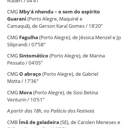
Rubert / 04’41”
CMG
Mby’á nhendu – o som do espírito
Guarani
(Porto Alegre, Maquiné e
Camaquã),
de
Gerson Karaí Gomes / 18’20”
CMG
Fagulha
(Porto Alegre),
de
Jéssica Menzel e Jp
Siliprandi / 07’58”
CMG
Sintomático
(Porto Alegre),
de
Marina
Pessato / 04’05”
CMG
O abraço
(Porto Alegre),
de
Gabriel
Motta / 17’36”
CMG
Mora
(Porto Alegre),
de
Sissi Betina
Venturin / 10’51”
A partir das 18h, no Palácio dos Festivais
CMB
Ímã
de
geladeira
(SE),
de
Carolen Meneses e