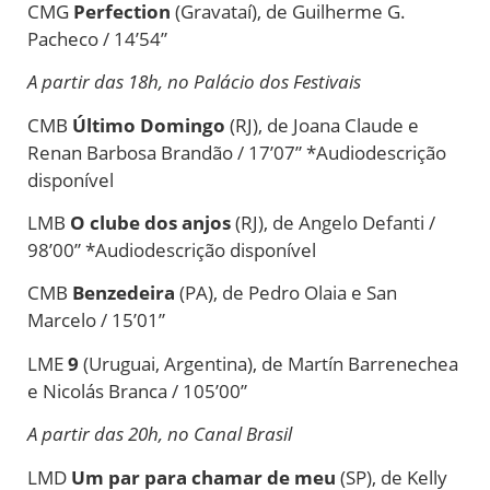
CMG
Perfection
(Gravataí),
de
Guilherme G.
Pacheco / 14’54”
A partir das 18h, no Palácio dos Festivais
CMB
Último Domingo
(RJ),
de
Joana Claude e
Renan Barbosa Brandão / 17’07” *Audiodescrição
disponível
LMB
O clube dos anjos
(RJ),
de
Angelo
De
fanti /
98’00” *Audiodescrição disponível
CMB
Benzedeira
(PA),
de
Pedro Olaia e San
Marcelo / 15’01”
LME
9
(Uruguai, Argentina),
de
Martín Barrenechea
e Nicolás Branca / 105’00”
A partir das 20h, no Canal Brasil
LMD
Um par para chamar
de
meu
(SP),
de
Kelly