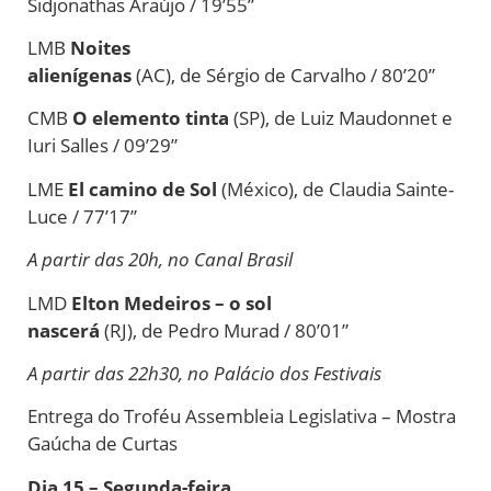
Sidjonathas Araújo / 19’55”
LMB
Noites
alienígenas
(AC),
de
Sérgio
de
Carvalho / 80’20”
CMB
O elemento tinta
(SP),
de
Luiz Maudonnet e
Iuri Salles / 09’29”
LME
El camino
de
Sol
(México),
de
Claudia Sainte-
Luce / 77’17”
A partir das 20h, no Canal Brasil
LMD
Elton Medeiros – o sol
nascerá
(RJ),
de
Pedro Murad / 80’01”
A partir das 22h30, no Palácio dos Festivais
Entrega do Troféu Assembleia Legislativa – Mostra
Gaúcha
de
Curtas
Dia 15 – Segunda-feira