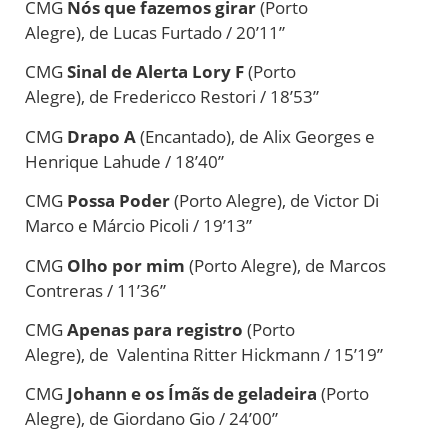
CMG
Nós que fazemos girar
(Porto
Alegre),
de
Lucas Furtado / 20’11”
CMG
Sinal
de
Alerta Lory F
(Porto
Alegre),
de
Fredericco Restori / 18’53”
CMG
Drapo A
(Encantado),
de
Alix Georges e
Henrique Lahude / 18’40”
CMG
Possa Poder
(Porto Alegre),
de
Victor Di
Marco e Márcio Picoli / 19’13”
CMG
Olho por mim
(Porto Alegre),
de
Marcos
Contreras / 11’36”
CMG
Apenas para registro
(Porto
Alegre),
de
Valentina Ritter Hickmann / 15’19”
CMG
Johann e os Ímãs
de
geladeira
(Porto
Alegre),
de
Giordano Gio / 24’00”