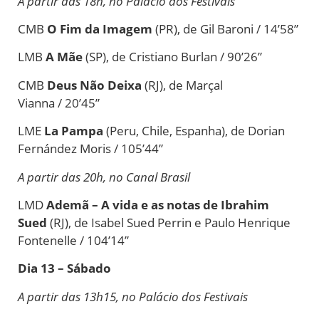
A partir das 18h, no Palácio dos Festivais
CMB
O Fim da Imagem
(PR),
de
Gil Baroni / 14’58”
LMB
A Mãe
(SP),
de
Cristiano Burlan / 90’26”
CMB
De
us Não
De
ixa
(RJ),
de
Marçal
Vianna / 20’45”
LME
La Pampa
(Peru, Chile, Espanha),
de
Dorian
Fernández Moris / 105’44”
A partir das 20h, no Canal Brasil
LMD
Ademã – A vida e as notas
de
Ibrahim
Sued
(RJ),
de
Isabel Sued Perrin e Paulo Henrique
Fontenelle / 104’14”
Dia 13 – Sábado
A partir das 13h15, no Palácio dos Festivais