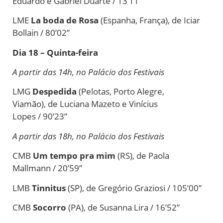
Eduardo e Gabriel Duarte / 13’11”
LME
La boda
de
Rosa
(Espanha, França),
de
Iciar
Bollain / 80’02”
Dia 18 – Quinta-feira
A partir das 14h, no Palácio dos Festivais
LMG
De
spedida
(Pelotas, Porto Alegre,
Viamão),
de
Luciana Mazeto e Vinícius
Lopes / 90’23”
A partir das 18h, no Palácio dos Festivais
CMB
Um tempo pra mim
(RS),
de
Paola
Mallmann / 20’59”
LMB
Tinnitus
(SP),
de
Gregório Graziosi / 105’00”
CMB
Socorro
(PA),
de
Susanna Lira / 16’52”