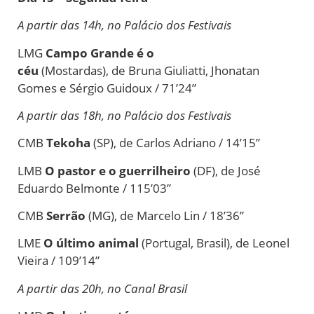
A partir das 14h, no Palácio dos Festivais
LMG
Campo Grande é o
céu
(Mostardas),
de
Bruna Giuliatti, Jhonatan
Gomes e Sérgio Guidoux / 71’24”
A partir das 18h, no Palácio dos Festivais
CMB
Tekoha
(SP),
de
Carlos Adriano / 14’15”
LMB
O pastor e o guerrilheiro
(DF),
de
José
Eduardo Belmonte / 115’03”
CMB
Serrão
(MG),
de
Marcelo Lin / 18’36”
LME
O último animal
(Portugal, Brasil),
de
Leonel
Vieira / 109’14”
A partir das 20h, no Canal Brasil