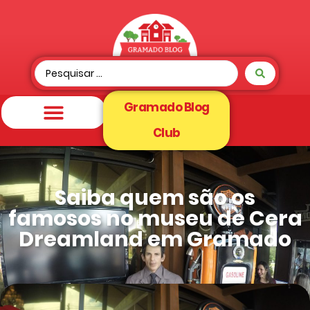
Gramado Blog
Club
Saiba quem são os
famosos no museu de Cera
Dreamland em Gramado