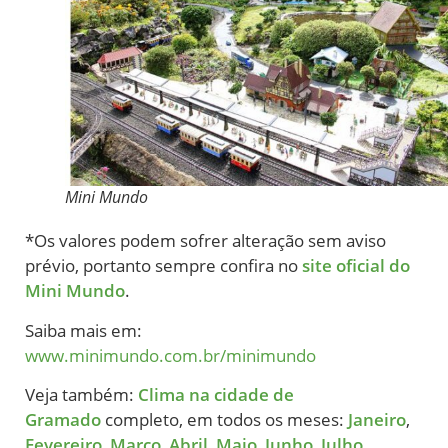
Mini Mundo
*Os valores podem sofrer alteração sem aviso
prévio, portanto sempre confira no
site oficial do
Mini Mundo
.
Saiba mais em:
www.minimundo.com.br/minimundo
Veja também:
Clima na cidade de
Gramado
completo, em todos os meses:
Janeiro
,
Fevereiro
,
Março
,
Abril
,
Maio
,
Junho
,
Julho
,