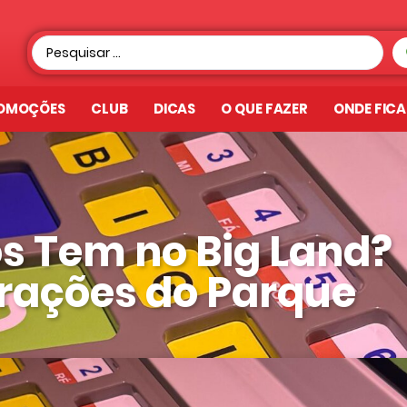
OMOÇÕES
CLUB
DICAS
O QUE FAZER
ONDE FIC
s Tem no Big Land?
rações do Parque