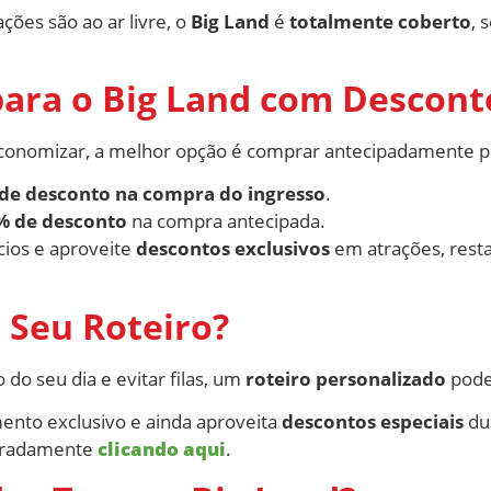
ões são ao ar livre, o
Big Land
é
totalmente coberto
, 
ara o Big Land com Descont
conomizar, a melhor opção é comprar antecipadamente p
 de desconto na compra do ingresso
.
% de desconto
na compra antecipada.
ícios e aproveite
descontos exclusivos
em atrações, rest
 Seu Roteiro?
o seu dia e evitar filas, um
roteiro personalizado
pode
ento exclusivo e ainda aproveita
descontos especiais
dur
paradamente
clicando aqui
.