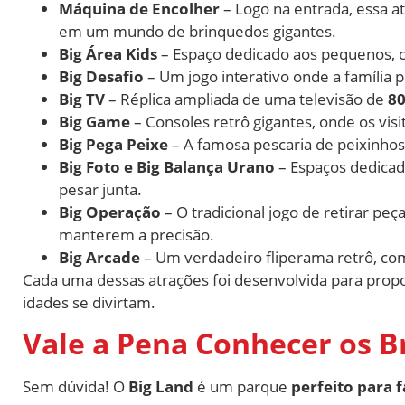
Máquina de Encolher
– Logo na entrada, essa at
em um mundo de brinquedos gigantes.
Big Área Kids
– Espaço dedicado aos pequenos, co
Big Desafio
– Um jogo interativo onde a família 
Big TV
– Réplica ampliada de uma televisão de
80
Big Game
– Consoles retrô gigantes, onde os vis
Big Pega Peixe
– A famosa pescaria de peixinhos
Big Foto e Big Balança Urano
– Espaços dedicado
pesar junta.
Big Operação
– O tradicional jogo de retirar pe
manterem a precisão.
Big Arcade
– Um verdadeiro fliperama retrô, com
Cada uma dessas atrações foi desenvolvida para prop
idades se divirtam.
Vale a Pena Conhecer os B
Sem dúvida! O
Big Land
é um parque
perfeito para f