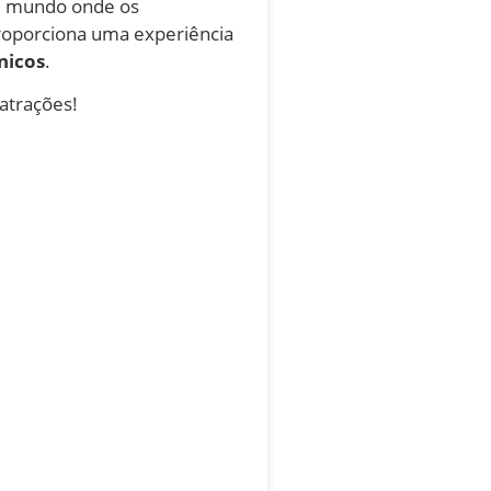
um mundo onde os
 proporciona uma experiência
nicos
.
 atrações!