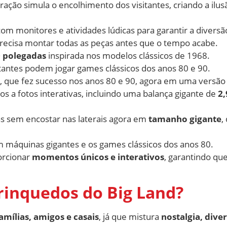
ração simula o encolhimento dos visitantes, criando a ilu
m monitores e atividades lúdicas para garantir a diversã
precisa montar todas as peças antes que o tempo acabe.
 polegadas
inspirada nos modelos clássicos de 1968.
itantes podem jogar games clássicos dos anos 80 e 90.
, que fez sucesso nos anos 80 e 90, agora em uma versão
s a fotos interativas, incluindo uma balança gigante de
2
ças sem encostar nas laterais agora em
tamanho gigante
,
 máquinas gigantes e os games clássicos dos anos 80.
orcionar
momentos únicos e interativos
, garantindo que
rinquedos do Big Land?
amílias, amigos e casais
, já que mistura
nostalgia, dive