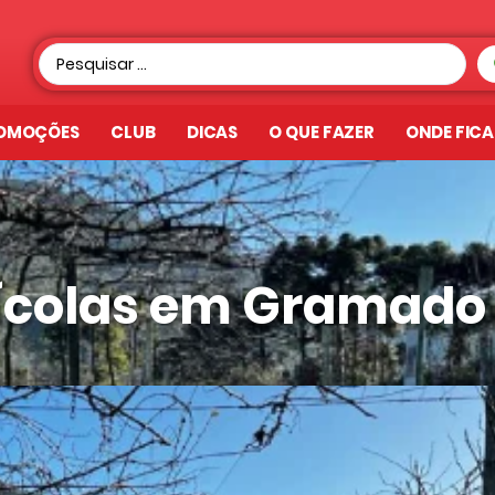
OMOÇÕES
CLUB
DICAS
O QUE FAZER
ONDE FIC
nícolas em Gramado