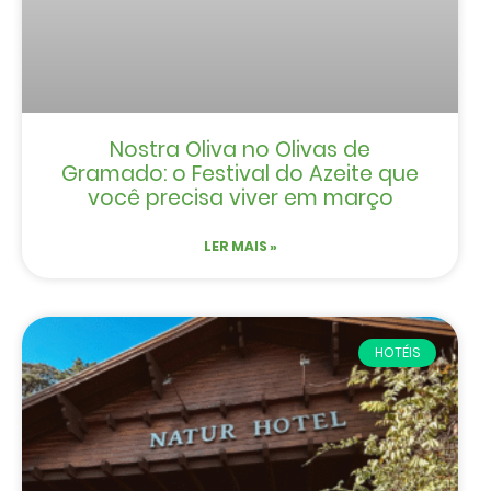
Nostra Oliva no Olivas de
Gramado: o Festival do Azeite que
você precisa viver em março
LER MAIS »
HOTÉIS